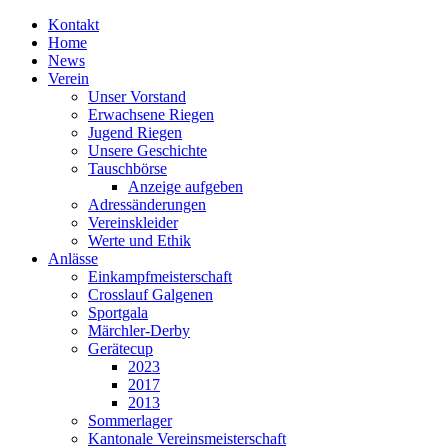
Kontakt
Home
News
Verein
Unser Vorstand
Erwachsene Riegen
Jugend Riegen
Unsere Geschichte
Tauschbörse
Anzeige aufgeben
Adressänderungen
Vereinskleider
Werte und Ethik
Anlässe
Einkampfmeisterschaft
Crosslauf Galgenen
Sportgala
Märchler-Derby
Gerätecup
2023
2017
2013
Sommerlager
Kantonale Vereinsmeisterschaft