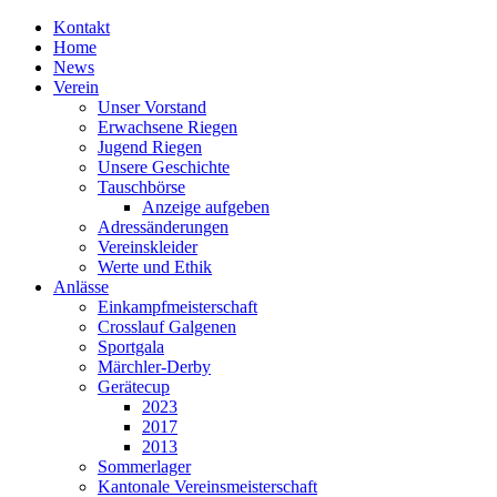
Kontakt
Home
News
Verein
Unser Vorstand
Erwachsene Riegen
Jugend Riegen
Unsere Geschichte
Tauschbörse
Anzeige aufgeben
Adressänderungen
Vereinskleider
Werte und Ethik
Anlässe
Einkampfmeisterschaft
Crosslauf Galgenen
Sportgala
Märchler-Derby
Gerätecup
2023
2017
2013
Sommerlager
Kantonale Vereinsmeisterschaft