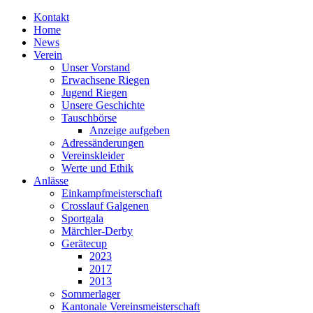
Kontakt
Home
News
Verein
Unser Vorstand
Erwachsene Riegen
Jugend Riegen
Unsere Geschichte
Tauschbörse
Anzeige aufgeben
Adressänderungen
Vereinskleider
Werte und Ethik
Anlässe
Einkampfmeisterschaft
Crosslauf Galgenen
Sportgala
Märchler-Derby
Gerätecup
2023
2017
2013
Sommerlager
Kantonale Vereinsmeisterschaft