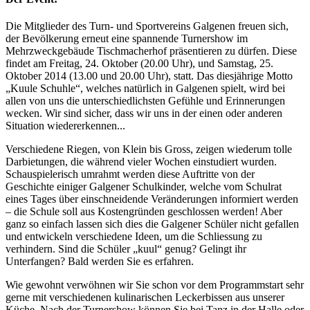
Die Mitglieder des Turn- und Sportvereins Galgenen freuen sich,
der Bevölkerung erneut eine spannende Turnershow im
Mehrzweckgebäude Tischmacherhof präsentieren zu dürfen. Diese
findet am Freitag, 24. Oktober (20.00 Uhr), und Samstag, 25.
Oktober 2014 (13.00 und 20.00 Uhr), statt. Das diesjährige Motto
„Kuule Schuhle“, welches natürlich in Galgenen spielt, wird bei
allen von uns die unterschiedlichsten Gefühle und Erinnerungen
wecken. Wir sind sicher, dass wir uns in der einen oder anderen
Situation wiedererkennen...
Verschiedene Riegen, von Klein bis Gross, zeigen wiederum tolle
Darbietungen, die während vieler Wochen einstudiert wurden.
Schauspielerisch umrahmt werden diese Auftritte von der
Geschichte einiger Galgener Schulkinder, welche vom Schulrat
eines Tages über einschneidende Veränderungen informiert werden
– die Schule soll aus Kostengründen geschlossen werden! Aber
ganz so einfach lassen sich dies die Galgener Schüler nicht gefallen
und entwickeln verschiedene Ideen, um die Schliessung zu
verhindern. Sind die Schüler „kuul“ genug? Gelingt ihr
Unterfangen? Bald werden Sie es erfahren.
Wie gewohnt verwöhnen wir Sie schon vor dem Programmstart sehr
gerne mit verschiedenen kulinarischen Leckerbissen aus unserer
Küche. Nach der Turnershow können Sie bei Tanz in der Halle oder