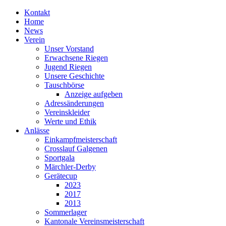
Kontakt
Home
News
Verein
Unser Vorstand
Erwachsene Riegen
Jugend Riegen
Unsere Geschichte
Tauschbörse
Anzeige aufgeben
Adressänderungen
Vereinskleider
Werte und Ethik
Anlässe
Einkampfmeisterschaft
Crosslauf Galgenen
Sportgala
Märchler-Derby
Gerätecup
2023
2017
2013
Sommerlager
Kantonale Vereinsmeisterschaft